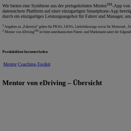
SM
Wir bieten eine Symbiose aus der preisgekrönten Mentor
-App von 
datensichere Plattform auf einer einzigartigen Smartphone-App bereitg
durch ein einzigartiges Leistungsangebot für Fahrer und Manager, um d
1
Angaben zu „Fahrer(n)“ gelten für PKWs, LKWs, Lieferfahrzeuge sowie für Motorrad-, Zw
2
SM
Mentor von eDriving
ist beim amerikanischen Patent- und Markenamt unter der folgen
Produktblatt herunterladen
Mentor
Coaching-Toolkit
Mentor von eDriving – Übersicht