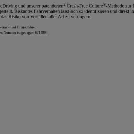
2
®
eDriving und unserer patentierten
Crash-Free Culture
-Methode zur R
estellt. Riskantes Fahrverhalten lässt sich so identifizieren und direk
as Risiko von Vorfällen aller Art zu verringern.
eirad- und Dreiradfahrer.
den Nummer eingetragen: 6714894.