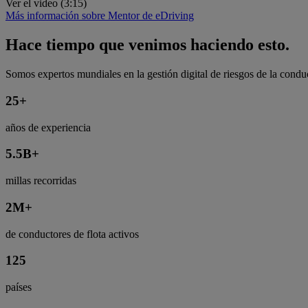
Ver el video (3:15)
Más información sobre Mentor de eDriving
Hace tiempo que venimos haciendo esto.
Somos expertos mundiales en la gestión digital de riesgos de la condu
25
+
años de experiencia
5.5
B+
millas recorridas
2
M+
de conductores de flota activos
125
países