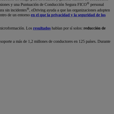
®
colisiones y una Puntuación de Conducción Segura FICO
personal
®
ra sin incidentes
, eDriving ayuda a que las organizaciones adopten
dentro de un entorno
en el que la privacidad y la seguridad de los
 microformación. Los
resultados
hablan por sí solos:
reducción de
 soporte a más de 1,2 millones de conductores en 125 países. Durante