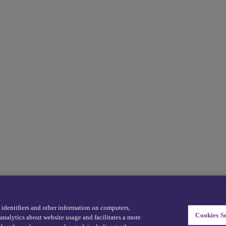
e identifiers and other information on computers,
Cookies Se
analytics about website usage and facilitates a more