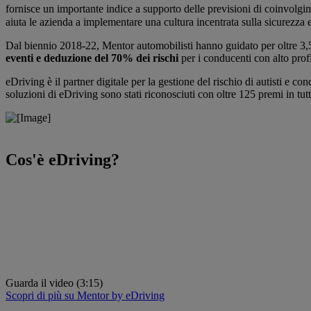
fornisce un importante indice a supporto delle previsioni di coinvolgi
aiuta le azienda a implementare una cultura incentrata sulla sicurezza e 
Dal biennio 2018-22, Mentor automobilisti hanno guidato per oltre 3,5
eventi e deduzione del 70% dei rischi
per i conducenti con alto profi
eDriving è il partner digitale per la gestione del rischio di autisti e c
soluzioni di eDriving sono stati riconosciuti con oltre 125 premi in tut
Cos'è eDriving?
Guarda il video (3:15)
Scopri di più su Mentor by eDriving