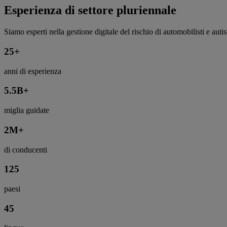
Esperienza di settore pluriennale
Siamo esperti nella gestione digitale del rischio di automobilisti e autis
25
+
anni di esperienza
5.5
B+
miglia guidate
2
M+
di conducenti
125
paesi
45