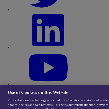
Use of Cookies on this Website
Condizioni di utilizzo
|
Privacy Center
This website uses technology -- referred to as "cookies" -- to store and receiv
© 2026 eDriving, LLC. Tutti i diritti riservati.
phones, devices and web browsers. This helps our website function, provides 