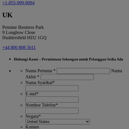
+1-855-999-9094
UK
Pennine Business Park
9 Longbow Close
Huddersfield HD2 1GQ
+44 800 808 5611
Hubungi Kami – Permintaan Sokongan untuk Pelanggan Sedia Ada
*
Nama Pertama *
Nama
Akhir *
Nama Syarikat
*
E-mel
*
Nombor Telefon
*
Negara
*
Komen