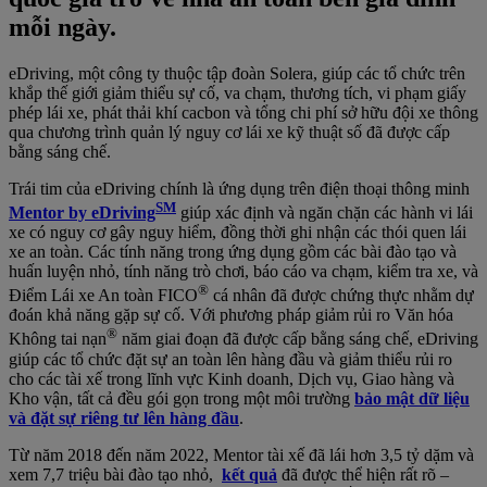
mỗi ngày.
eDriving, một công ty thuộc tập đoàn Solera, giúp các tổ chức trên
khắp thế giới giảm thiểu sự cố, va chạm, thương tích, vi phạm giấy
phép lái xe, phát thải khí cacbon và tổng chi phí sở hữu đội xe thông
qua chương trình quản lý nguy cơ lái xe kỹ thuật số đã được cấp
bằng sáng chế.
Trái tim của eDriving chính là ứng dụng trên điện thoại thông minh
SM
Mentor by eDriving
giúp xác định và ngăn chặn các hành vi lái
xe có nguy cơ gây nguy hiểm, đồng thời ghi nhận các thói quen lái
xe an toàn. Các tính năng trong ứng dụng gồm các bài đào tạo và
huấn luyện nhỏ, tính năng trò chơi, báo cáo va chạm, kiểm tra xe, và
®
Điểm Lái xe An toàn FICO
cá nhân đã được chứng thực nhằm dự
đoán khả năng gặp sự cố. Với phương pháp giảm rủi ro Văn hóa
®
Không tai nạn
năm giai đoạn đã được cấp bằng sáng chế, eDriving
giúp các tổ chức đặt sự an toàn lên hàng đầu và giảm thiểu rủi ro
cho các tài xế trong lĩnh vực Kinh doanh, Dịch vụ, Giao hàng và
Kho vận, tất cả đều gói gọn trong một môi trường
bảo mật dữ liệu
và đặt sự riêng tư lên hàng đầu
.
Từ năm 2018 đến năm 2022, Mentor tài xế đã lái hơn 3,5 tỷ dặm và
xem 7,7 triệu bài đào tạo nhỏ,
kết quả
đã được thể hiện rất rõ –